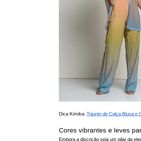
Dica Kímika:
Trijunto de Calça Blusa 
Cores vibrantes e leves par
Embora a discrição seja um pilar da eleg