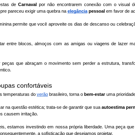
estas de
Carnaval
por não encontrarem conexão com o visual ób
mpre pareceu exigir uma quebra na
elegância
pessoal
em favor de ad
minina permite que você aproveite os dias de descanso ou celebraç
sitar entre blocos, almoços com as amigas ou viagens de lazer m
 peças que abraçam o movimento sem perder a estrutura, transfo
ntico.
oupas confortáveis
as temperaturas do
verão
brasileiro, torna o
bem-estar
uma prioridade
ar na questão estética; trata-se de garantir que sua
autoestima per
s causem irritação.
is, estamos investindo em nossa própria liberdade. Uma peça que 
onsequentemente, a sofisticação que desejamos projetar.