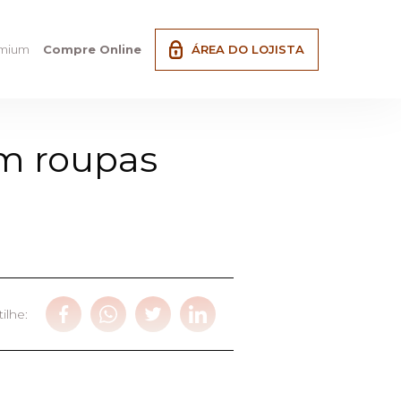
emium
Compre Online
ÁREA DO LOJISTA
m roupas
ilhe: