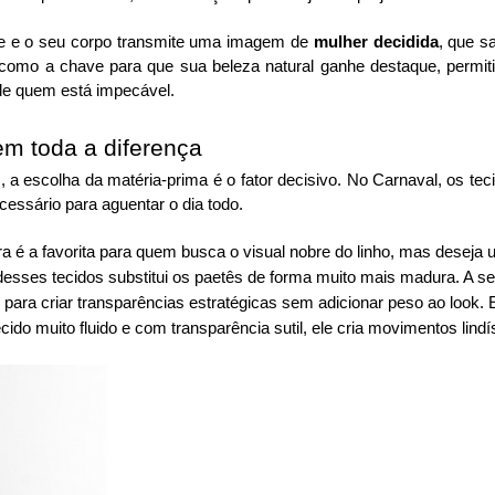
le e o seu corpo transmite uma imagem de
mulher decidida
, que s
ua como a chave para que sua beleza natural ganhe destaque, perm
 de quem está impecável.
em toda a diferença
 a escolha da matéria-prima é o fator decisivo. No Carnaval, os tec
essário para aguentar o dia todo.
ra é a favorita para quem busca o visual nobre do linho, mas des
o desses tecidos substitui os paetês de forma muito mais madura. A s
para criar transparências estratégicas sem adicionar peso ao look. 
cido muito fluido e com transparência sutil, ele cria movimentos lin