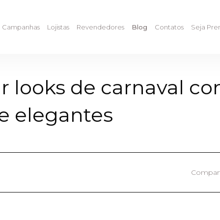
Campanhas
Lojistas
Revendedores
Blog
Contatos
Seja Pr
 looks de carnaval co
 e elegantes
Compart