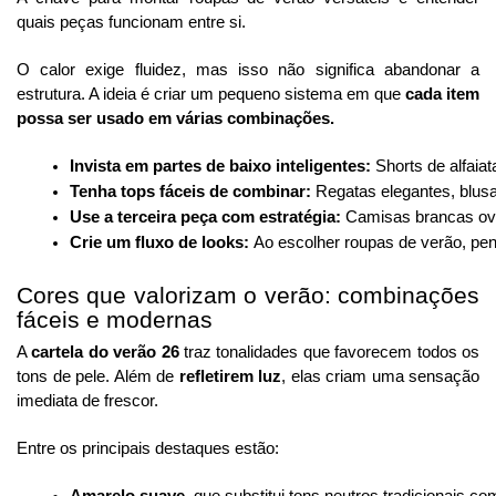
quais peças funcionam entre si.
O calor exige fluidez, mas isso não significa abandonar a
estrutura. A ideia é criar um pequeno sistema em que
cada item
possa ser usado em várias combinações.
Invista em partes de baixo inteligentes:
Shorts de alfaia
Tenha tops fáceis de combinar:
Regatas elegantes, blusa
Use a terceira peça com estratégia:
Camisas brancas over
Crie um fluxo de looks:
Ao escolher roupas de verão, pe
Cores que valorizam o verão: combinações
fáceis e modernas
A
cartela do verão 26
traz tonalidades que favorecem todos os
tons de pele. Além de
refletirem luz
, elas criam uma sensação
imediata de frescor.
Entre os principais destaques estão:
Amarelo suave
, que substitui tons neutros tradicionais 