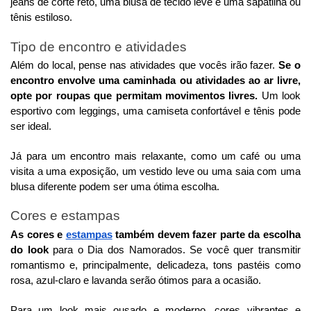
jeans de corte reto, uma blusa de tecido leve e uma sapatilha ou
tênis estiloso.
Tipo de encontro e atividades
Além do local, pense nas atividades que vocês irão fazer.
Se o
encontro envolve uma caminhada ou atividades ao ar livre,
opte por roupas que permitam movimentos livres.
Um look
esportivo com leggings, uma camiseta confortável e tênis pode
ser ideal.
Já para um encontro mais relaxante, como um café ou uma
visita a uma exposição, um vestido leve ou uma saia com uma
blusa diferente podem ser uma ótima escolha.
Cores e estampas
As cores e
estampas
também devem fazer parte da escolha
do look
para o Dia dos Namorados. Se você quer transmitir
romantismo e, principalmente, delicadeza, tons pastéis como
rosa, azul-claro e lavanda serão ótimos para a ocasião.
Para um look mais ousado e moderno, cores vibrantes e