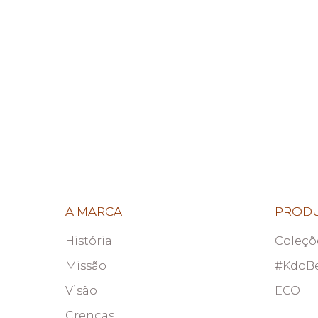
A MARCA
PROD
História
Coleçõ
Missão
#KdoB
Visão
ECO
Crenças