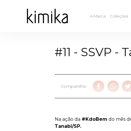
A Marca
Coleções
#11 - SSVP - 
Compartilhe:
Na ação da
#KdoBem
do mês de
Tanabi/SP.