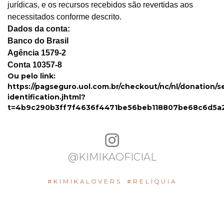
jurídicas, e os recursos recebidos são revertidas aos
necessitados conforme descrito.
Dados da conta:
Banco do Brasil
Agência
1579-2
Conta 10357-8
Ou pelo link:
https://pagseguro.uol.com.br/checkout/nc/nl/donation/s
identification.jhtml?
t=4b9c290b3ff7f4636f4471be56beb118807be68c6d5a
@KIMIKAOFICIAL
#KIMIKALOVERS
#RELÍQUIA