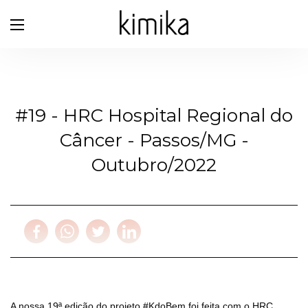
#19 - HRC Hospital Regional do
Câncer - Passos/MG -
Outubro/2022
A nossa 19ª edição do projeto #KdoBem foi feita com o HRC