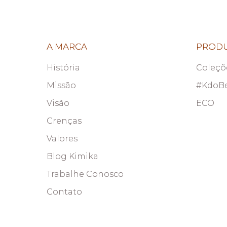
A MARCA
PROD
História
Coleçõ
Missão
#KdoB
Visão
ECO
Crenças
Valores
Blog Kimika
Trabalhe Conosco
Contato