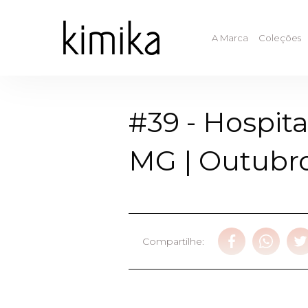
A Marca
Coleções
#39 - Hospit
MG | Outubr
Compartilhe: