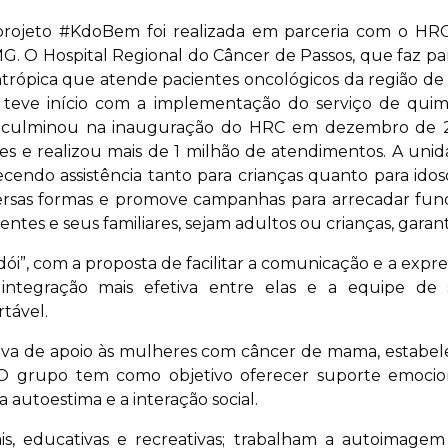
projeto #KdoBem foi realizada em parceria com o HRC 
G. O Hospital Regional do Câncer de Passos, que faz pa
antrópica que atende pacientes oncológicos da região de
al teve início com a implementação do serviço de qu
 culminou na inauguração do HRC em dezembro de 200
es e realizou mais de 1 milhão de atendimentos. A unid
ecendo assistência tanto para crianças quanto para ido
ersas formas e promove campanhas para arrecadar fund
tes e seus familiares, sejam adultos ou crianças, garan
odói”, com a proposta de facilitar a comunicação e a expr
integração mais efetiva entre elas e a equipe de 
tável.
va de apoio às mulheres com câncer de mama, estabele
 grupo tem como objetivo oferecer suporte emociona
a autoestima e a interação social.
is, educativas e recreativas; trabalham a autoimagem 