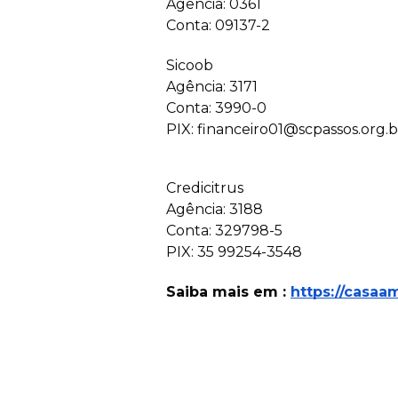
Agência: 0361
Conta: 09137-2
Sicoob
Agência: 3171
Conta: 3990-0
PIX:
financeiro01@scpassos.org.b
Credicitrus
Agência: 3188
Conta: 329798-5
PIX: 35 99254-3548
Saiba mais em :
https://casaa