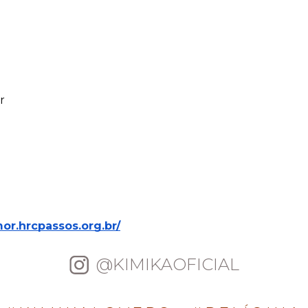
r
mor.hrcpassos.org.br/
@KIMIKAOFICIAL