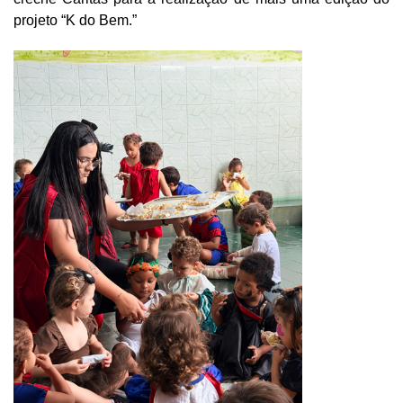
projeto “K do Bem.”